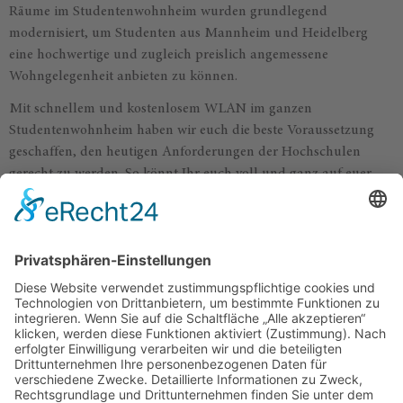
Räume im Studentenwohnheim wurden grundlegend
modernisiert, um Studenten aus Mannheim und Heidelberg
eine hochwertige und zugleich preislich angemessene
Wohngelegenheit anbieten zu können.
Mit schnellem und kostenlosem WLAN im ganzen
Studentenwohnheim haben wir euch die beste Voraussetzung
geschaffen, den heutigen Anforderungen der Hochschulen
gerecht zu werden. So könnt Ihr euch voll und ganz auf euer
Studium konzentrieren und bei allen Fragen zum Thema
Wohnen das Team vom Studentenwohnheim Adria ansprechen.
Unser Wunsch ist es auch, dass ihr euch in eurem
Studentenzimmer in Heidelberg gemeinschaftlich gut
aufgehoben fühlt. Deswegen verstehen wir uns als eine große
Studentenwohnung mit WG-Charakter, in der man sich in der
gemeinschaftlichen Küche und den im Erdgeschoss gelegenen
Gemeinschaftsräumen austauschen und zusammensetzen kann,
wie in einer WG. Bei uns im Studentenwohnheim lässt es sich
prima wohnen – egal, ob du in Mannheim oder Heidelberg